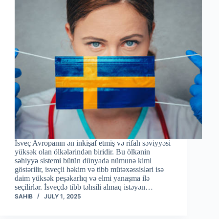
İsveç Avropanın ən inkişaf etmiş və rifah səviyyəsi
yüksək olan ölkələrindən biridir. Bu ölkənin
səhiyyə sistemi bütün dünyada nümunə kimi
göstərilir, isveçli həkim və tibb mütəxəssisləri isə
daim yüksək peşəkarlıq və elmi yanaşma ilə
seçilirlər. İsveçdə tibb təhsili almaq istəyən…
SAHIB
JULY 1, 2025