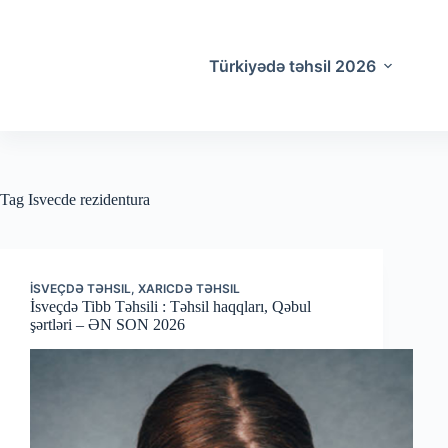
Skip
to
content
Türkiyədə təhsil 2026
Tag
Isvecde rezidentura
İSVEÇDƏ TƏHSIL
,
XARICDƏ TƏHSIL
İsveçdə Tibb Təhsili : Təhsil haqqları, Qəbul
şərtləri – ƏN SON 2026